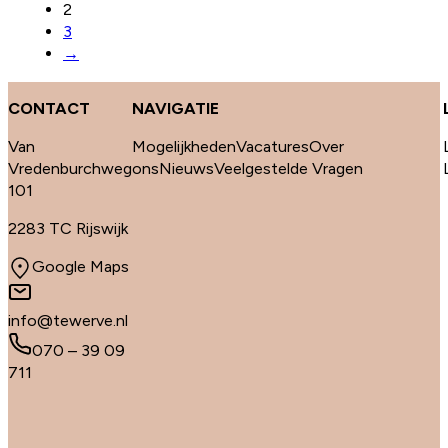
2
3
→
CONTACT
NAVIGATIE
Van
Mogelijkheden
Vacatures
Over
Vredenburchweg
ons
Nieuws
Veelgestelde Vragen
101
2283 TC Rijswijk
Google Maps
info@tewerve.nl
070 – 39 09
711