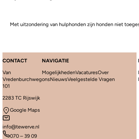
Met uitzondering van hulphonden zijn honden niet toeges
CONTACT
NAVIGATIE
Van
Mogelijkheden
Vacatures
Over
Vredenburchweg
ons
Nieuws
Veelgestelde Vragen
101
2283 TC Rijswijk
Google Maps
info@tewerve.nl
070 – 39 09