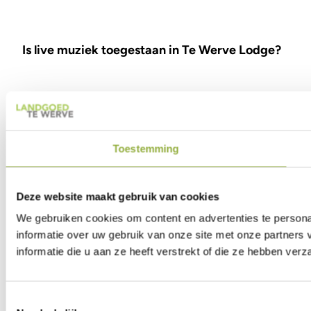
Is live muziek toegestaan in Te Werve Lodge?
Wij zorgen ervoor dat er gedurende de dag lekkere achte
entertainment is mogelijk, bijvoorbeeld een gezellig muzi
inprikken op onze aanwezige geluidsinstallatie. Ook wille
Toestemming
Deze website maakt gebruik van cookies
Kunnen we een cocktail bar inhuren?
We gebruiken cookies om content en advertenties te persona
informatie over uw gebruik van onze site met onze partner
informatie die u aan ze heeft verstrekt of die ze hebben ver
Dat kan maar alleen via een van onze twee vaste partners:
Shake en Style:
www.shakenstyle.com
Toestemmingsselectie