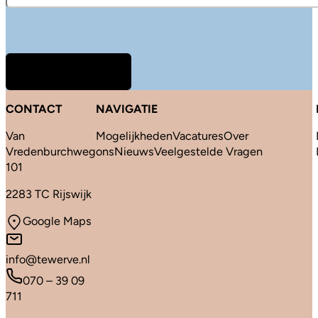
CONTACT
NAVIGATIE
Van
Mogelijkheden
Vacatures
Over
Vredenburchweg
ons
Nieuws
Veelgestelde Vragen
101
2283 TC Rijswijk
Google Maps
info@tewerve.nl
070 – 39 09
711