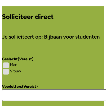
Solliciteer direct
Je solliciteert op: Bijbaan voor studenten
Geslacht
(Vereist)
Man
Vrouw
Voorletters
(Vereist)