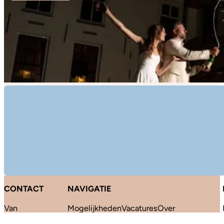
CONTACT
NAVIGATIE
Van
Mogelijkheden
Vacatures
Over
Vredenburchweg
ons
Nieuws
Veelgestelde Vragen