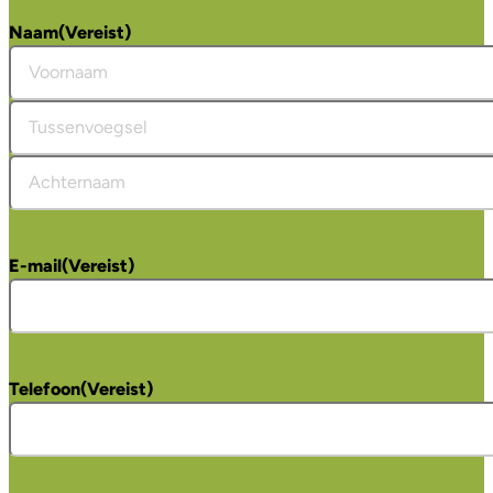
Naam
(Vereist)
Voornaam
Tussenvoegsel
Achternaam
E-mail
(Vereist)
Telefoon
(Vereist)