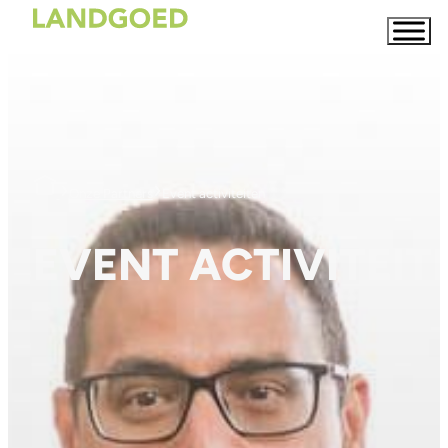
›
›
Onze Partners
Event activiteiten
EVENT ACTIVITEIT