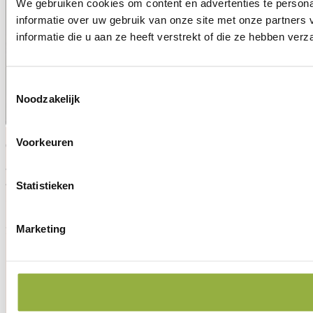
We gebruiken cookies om content en advertenties te persona
informatie over uw gebruik van onze site met onze partner
informatie die u aan ze heeft verstrekt of die ze hebben ver
Toestemmingsselectie
Noodzakelijk
Voorkeuren
CONTACT
NAVIGATIE
Van
Mogelijkheden
Vacatures
Over
Statistieken
Vredenburchweg
ons
Nieuws
Veelgestelde Vragen
101
Marketing
2283 TC Rijswijk
Google Maps
info@tewerve.nl