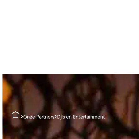
›
›
Onze Partners
Dj's en Entertainment